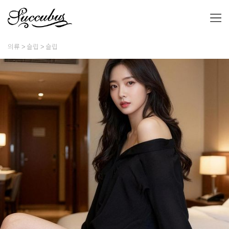
의류
슬립
슬립