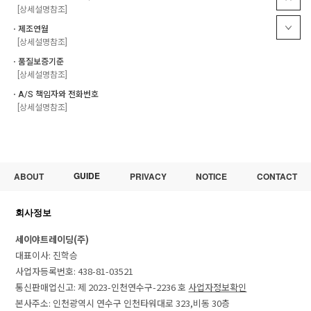
[상세설명참조]
ㆍ제조연월
[상세설명참조]
ㆍ품질보증기준
[상세설명참조]
ㆍA/S 책임자와 전화번호
[상세설명참조]
GUIDE
ABOUT
PRIVACY
NOTICE
CONTACT
회사정보
세이야트레이딩(주)
대표이사: 진학승
사업자등록번호: 438-81-03521
통신판매업신고: 제 2023-인천연수구-2236 호
사업자정보확인
본사주소: 인천광역시 연수구 인천타워대로 323,비동 30층