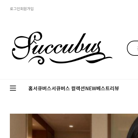
로그인
회원가입
홈
서큐버스
서큐버스 컬렉션
NEW
베스트
리뷰