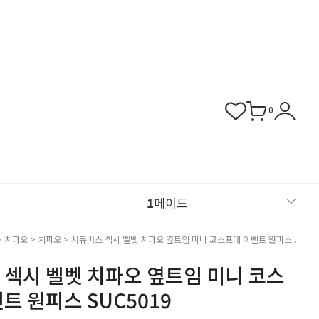
0
1
메이드
2
섹시 슬립
>
치파오
>
치파오
> 서큐버스 섹시 벨벳 치파오 옆트임 미니 코스프레 이벤트 원피스..
 섹시 벨벳 치파오 옆트임 미니 코스
3
버니걸
트 원피스 SUC5019
4
비서