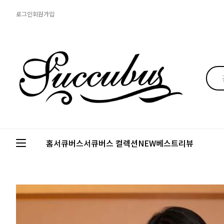
로그인
회원가입
홈
서큐버스
서큐버스 컬렉션
NEW
베스트
리뷰