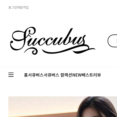
로그인
회원가입
홈
서큐버스
서큐버스 컬렉션
NEW
베스트
리뷰