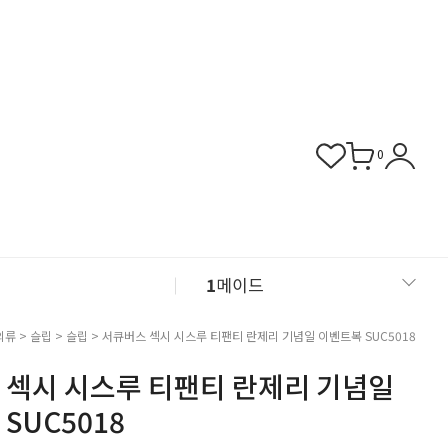
0
1
메이드
2
섹시 슬립
의류
>
슬립
>
슬립
> 서큐버스 섹시 시스루 티팬티 란제리 기념일 이벤트복 SUC5018
 섹시 시스루 티팬티 란제리 기념일
3
버니걸
SUC5018
4
비서