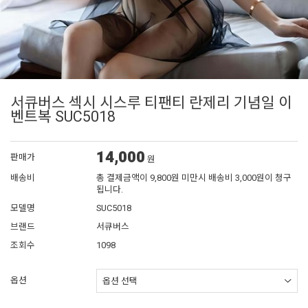
서큐버스 섹시 시스루 티팬티 란제리 기념일 이
벤트복 SUC5018
14,000
판매가
원
배송비
총 결제금액이 9,800원 미만시 배송비 3,000원이 청구
됩니다.
모델명
SUC5018
브랜드
서큐버스
조회수
1098
옵션