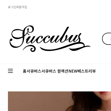
로그인
회원가입
홈
서큐버스
서큐버스 컬렉션
NEW
베스트
리뷰