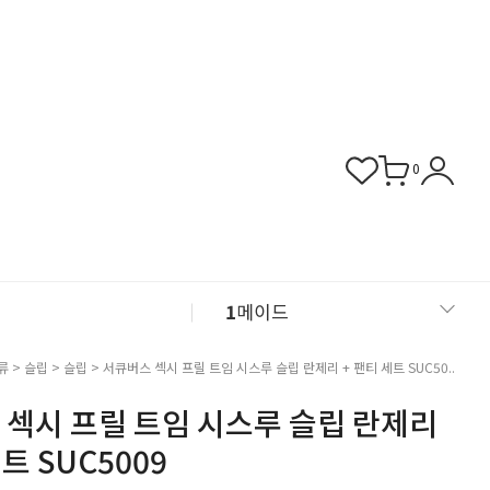
0
1
메이드
2
섹시 슬립
류
>
슬립
>
슬립
> 서큐버스 섹시 프릴 트임 시스루 슬립 란제리 + 팬티 세트 SUC50..
 섹시 프릴 트임 시스루 슬립 란제리
3
버니걸
트 SUC5009
4
비서