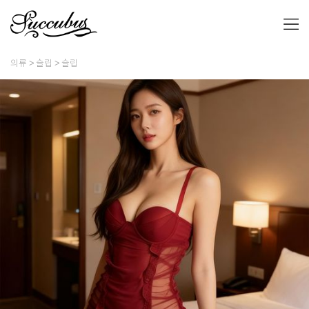
의류
슬립
슬립