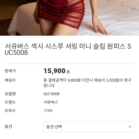
서큐버스 섹시 시스루 셔링 미니 슬립 원피스 S
UC5008
15,900
판매가
원
배송비
총 결제금액이 9,800원 미만시 배송비 3,000원이 청구
됩니다.
모델명
SUC5008
브랜드
서큐버스
조회수
1139
옵션