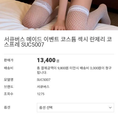
서큐버스 메이드 이벤트 코스튬 섹시 란제리 코
스프레 SUC5007
13,400
판매가
원
배송비
총 결제금액이 9,800원 미만시 배송비 3,000원이 청구
됩니다.
모델명
SUC5007
브랜드
서큐버스
조회수
1275
옵션