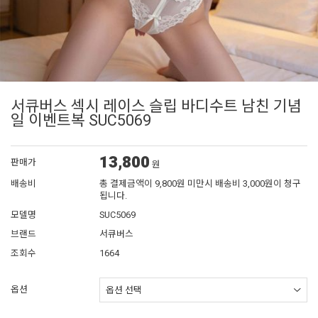
서큐버스 섹시 레이스 슬립 바디수트 남친 기념
일 이벤트복 SUC5069
13,800
판매가
원
배송비
총 결제금액이 9,800원 미만시 배송비 3,000원이 청구
됩니다.
모델명
SUC5069
브랜드
서큐버스
조회수
1664
옵션