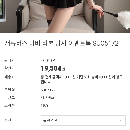
서큐버스 나비 리본 망사 이벤트복 SUC5172
판매가
23,040 원
19,584
할인가
원
배송비
총 결제금액이 9,800원 미만시 배송비 3,000원이 청구
됩니다.
모델명
SUC5172
브랜드
서큐버스
조회수
1973
옵션