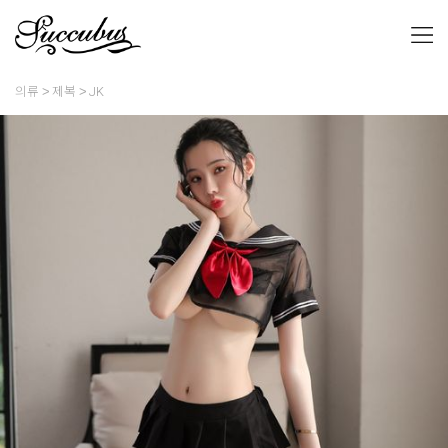
의류
제복
JK