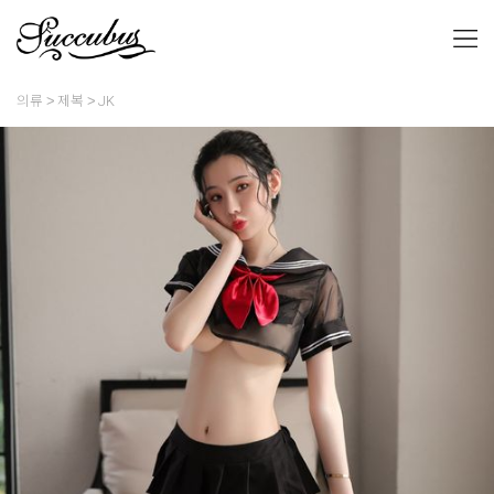
의류
제복
JK