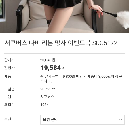
서큐버스 나비 리본 망사 이벤트복 SUC5172
판매가
23,040 원
19,584
할인가
원
배송비
총 결제금액이 9,800원 미만시 배송비 3,000원이 청구
됩니다.
모델명
SUC5172
브랜드
서큐버스
조회수
1984
옵션