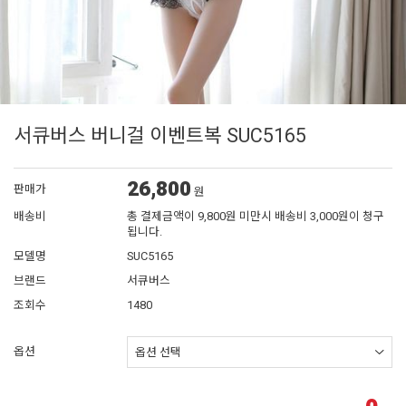
서큐버스 버니걸 이벤트복 SUC5165
26,800
판매가
원
배송비
총 결제금액이 9,800원 미만시 배송비 3,000원이 청구
됩니다.
모델명
SUC5165
브랜드
서큐버스
조회수
1480
옵션