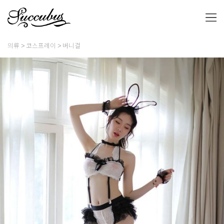
의류
코스프레이
버니걸