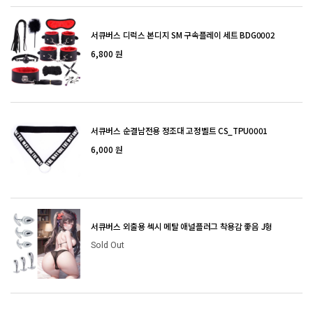
서큐버스 디럭스 본디지 SM 구속플레이 세트 BDG0002
6,800 원
서큐버스 순결남전용 정조대 고정벨트 CS_TPU0001
6,000 원
서큐버스 외출용 섹시 메탈 애널플러그 착용감 좋음 J형
Sold Out