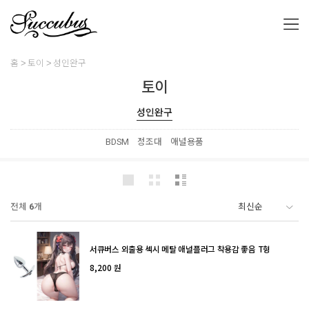
홈
토이
성인완구
토이
성인완구
BDSM
정조대
애널용품
전체
6
개
서큐버스 외출용 섹시 메탈 애널플러그 착용감 좋음 T형
8,200 원