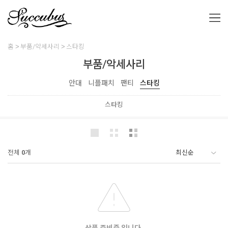
홈
부품/악세사리
스타킹
부품/악세사리
안대
니플패치
팬티
스타킹
스타킹
전체
0
개