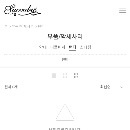
홈
부품/악세사리
팬티
부품/악세사리
안대
니플패치
팬티
스타킹
팬티
전체
0
개