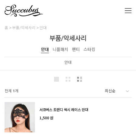
홈
부품/악세사리
안대
부품/악세사리
안대
니플패치
팬티
스타킹
안대
전체
1
개
서큐버스 트렌디 섹시 레이스 안대
1,500 원